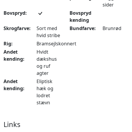
sider
Bovspryd:
Bovspryd
kending
Skrogfarve:
Sort med
Bundfarve:
Brunrød
hvid stribe
Rig:
Bramsejlskonnert
Andet
Hvidt
kending:
dækshus
og ruf
agter
Andet
Eliptisk
kending:
hæk og
lodret
stævn
Links