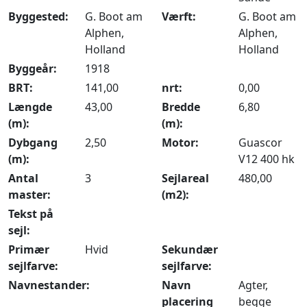
Byggested:
G. Boot am
Værft:
G. Boot am
Alphen,
Alphen,
Holland
Holland
Byggeår:
1918
BRT:
141,00
nrt:
0,00
Længde
43,00
Bredde
6,80
(m):
(m):
Dybgang
2,50
Motor:
Guascor
(m):
V12 400 hk
Antal
3
Sejlareal
480,00
master:
(m2):
Tekst på
sejl:
Primær
Hvid
Sekundær
sejlfarve:
sejlfarve:
Navnestander:
Navn
Agter,
placering
begge