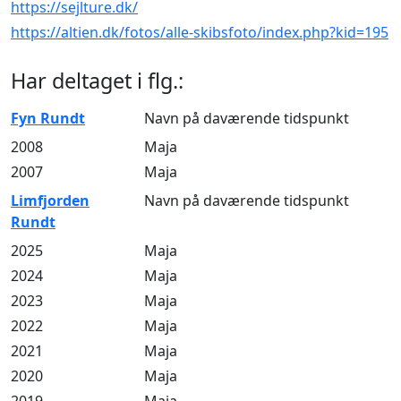
https://sejlture.dk/
https://altien.dk/fotos/alle-skibsfoto/index.php?kid=195
Har deltaget i flg.:
Fyn Rundt
Navn på daværende tidspunkt
2008
Maja
2007
Maja
Limfjorden
Navn på daværende tidspunkt
Rundt
2025
Maja
2024
Maja
2023
Maja
2022
Maja
2021
Maja
2020
Maja