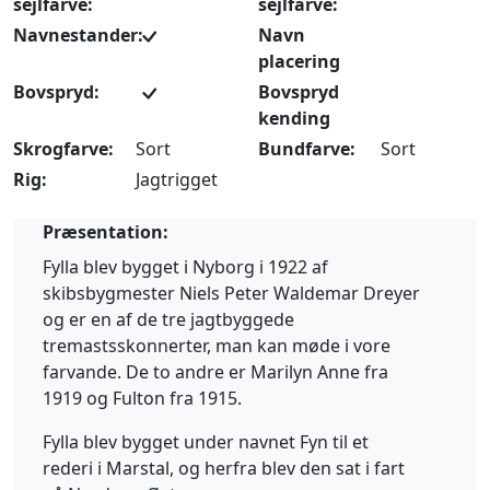
sejlfarve:
sejlfarve:
Navnestander:
Navn
placering
Bovspryd:
Bovspryd
kending
Skrogfarve:
Sort
Bundfarve:
Sort
Rig:
Jagtrigget
Præsentation:
Fylla blev bygget i Nyborg i 1922 af
skibsbygmester Niels Peter Waldemar Dreyer
og er en af de tre jagtbyggede
tremastsskonnerter, man kan møde i vore
farvande. De to andre er Marilyn Anne fra
1919 og Fulton fra 1915.
Fylla blev bygget under navnet Fyn til et
rederi i Marstal, og herfra blev den sat i fart