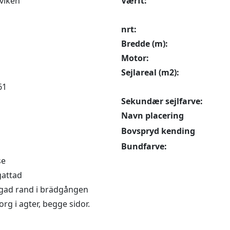
viken
Værft:
nrt:
Bredde (m):
Motor:
Sejlareal (m2):
61
Sekundær sejlfarve:
Navn placering
Bovspryd kending
Bundfarve:
se
gattad
rgad rand i brädgången
rg i agter, begge sidor.