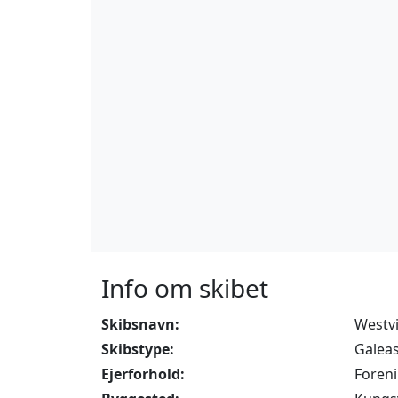
Info om skibet
Skibsnavn:
Westv
Skibstype:
Galea
Ejerforhold:
Foren