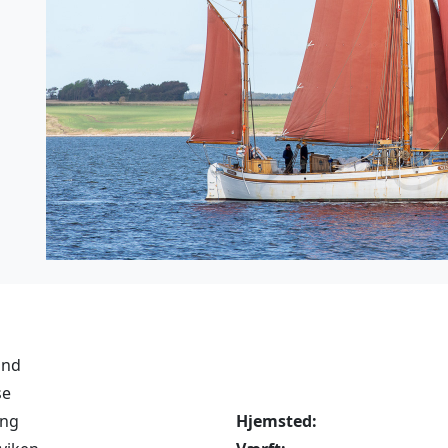
ind
se
ing
Hjemsted: