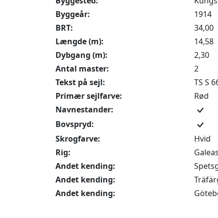
Byggested:
Kungs
Byggeår:
1914
BRT:
34,00
Længde (m):
14,58
Dybgang (m):
2,30
Antal master:
2
Tekst på sejl:
TS S 6
Primær sejlfarve:
Rød
Navnestander:
Bovspryd:
Skrogfarve:
Hvid
Rig:
Galea
Andet kending:
Spets
Andet kending:
Träfä
Andet kending:
Götebo