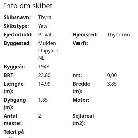
Info om skibet
Skibsnavn:
Thyra
Skibstype:
Yawl
Ejerforhold:
Privat
Hjemsted:
Thyborøn
Byggested:
Muiden
Værft:
shipyard,
NL
Byggeår:
1948
BRT:
23,80
nrt:
0,00
Længde
14,99
Bredde
3,85
(m):
(m):
Dybgang
1,85
Motor:
(m):
Antal
2
Sejlareal
master:
(m2):
Tekst på