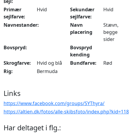
sejl:
Primær
Hvid
Sekundær
Hvid
sejlfarve:
sejlfarve:
Navnestander:
Navn
Stævn,
placering
begge
sider
Bovspryd:
Bovspryd
kending
Skrogfarve:
Hvid og blå
Bundfarve:
Rød
Rig:
Bermuda
Links
https://www.facebook.com/groups/SYThyra/
https://altien.dk/fotos/alle-skibsfoto/index.php?kid=118
Har deltaget i flg.: