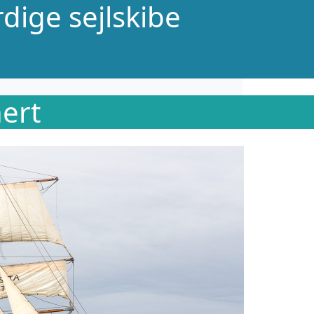
dige sejlskibe
nert