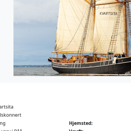
artsita
lskonnert
ing
Hjemsted: