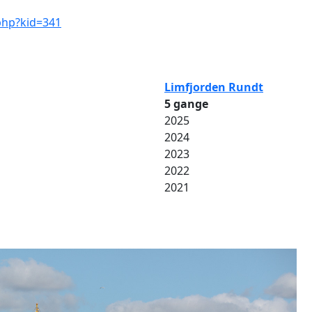
.php?kid=341
Limfjorden Rundt
5 gange
2025
2024
2023
2022
2021