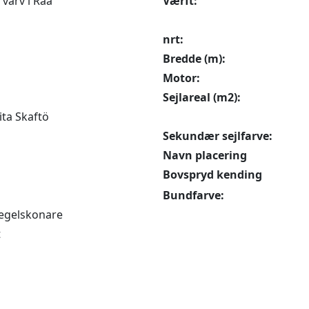
varv i Råå
Værft:
nrt:
Bredde (m):
Motor:
Sejlareal (m2):
ita Skaftö
Sekundær sejlfarve:
Navn placering
Bovspryd kending
Bundfarve:
egelskonare
t