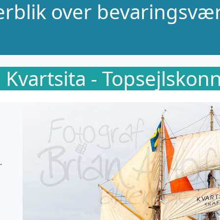
verblik over bevaringsvær
 Kvartsita - Topsejlskon
.