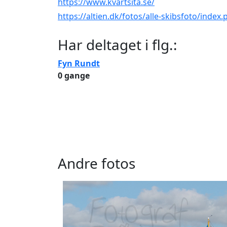
https://www.kvartsita.se/
https://altien.dk/fotos/alle-skibsfoto/index
Har deltaget i flg.:
Fyn Rundt
0 gange
Andre fotos