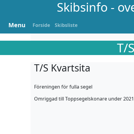
Skibsinfo - o
Menu
Forside
Skibsliste
T/S
T/S Kvartsita
Föreningen för fulla segel
Omriggad till Toppsegelskonare under 2021