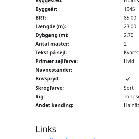
Byggested:
Holms 
Byggeår:
1945
BRT:
85,00
Længde (m):
23,00
Dybgang (m):
2,70
Antal master:
2
Tekst på sejl:
Kvarts
Primær sejlfarve:
Hvid
Navnestander:
Bovspryd:
Skrogfarve:
Sort
Rig:
Topps
Andet kending:
Hajnä
Links