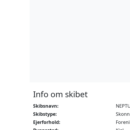
Info om skibet
Skibsnavn:
NEPT
Skibstype:
Skonn
Ejerforhold:
Foren