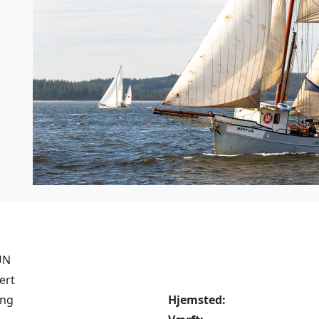
UN
ert
ing
Hjemsted: