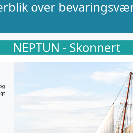
verblik over bevaringsvær
NEPTUN - Skonnert
 og
ogt