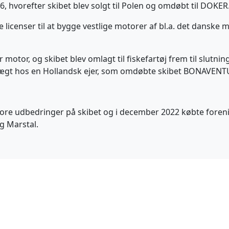
66, hvorefter skibet blev solgt til Polen og omdøbt til DOKER
ge licenser til at bygge vestlige motorer af bl.a. det dans
er motor, og skibet blev omlagt til fiskefartøj frem til slutni
etægt hos en Hollandsk ejer, som omdøbte skibet BONAVENT
t store udbedringer på skibet og i december 2022 købte fo
g Marstal.