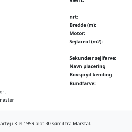
Værft:
nrt:
Bredde (m):
Motor:
Sejlareal (m2):
Sekundær sejlfarve:
Navn placering
Bovspryd kending
Bundfarve:
ert
master
tøj i Kiel 1959 blot 30 sømil fra Marstal.