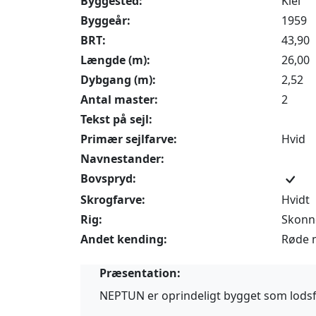
Byggested:
Kiel
Byggeår:
1959
BRT:
43,90
Længde (m):
26,00
Dybgang (m):
2,52
Antal master:
2
Tekst på sejl:
Primær sejlfarve:
Hvid
Navnestander:
Bovspryd:
Skrogfarve:
Hvidt
Rig:
Skonn
Andet kending:
Røde 
Præsentation:
NEPTUN er oprindeligt bygget som lodsfar