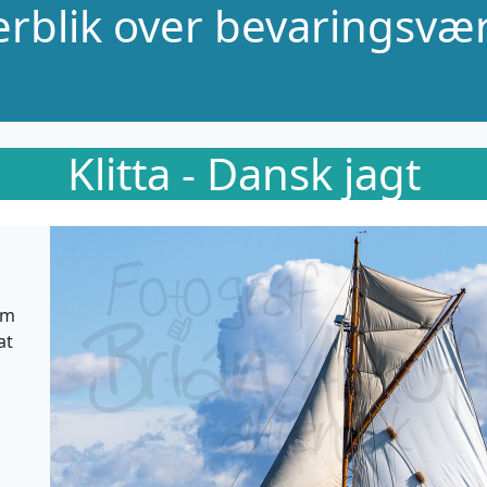
verblik over bevaringsvær
Klitta - Dansk jagt
om
at