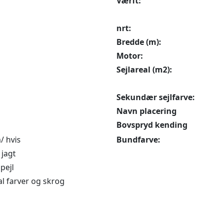
Værft:
nrt:
Bredde (m):
Motor:
Sejlareal (m2):
Sekundær sejlfarve:
Navn placering
Bovspryd kending
/ hvis
Bundfarve:
jagt
pejl
l farver og skrog