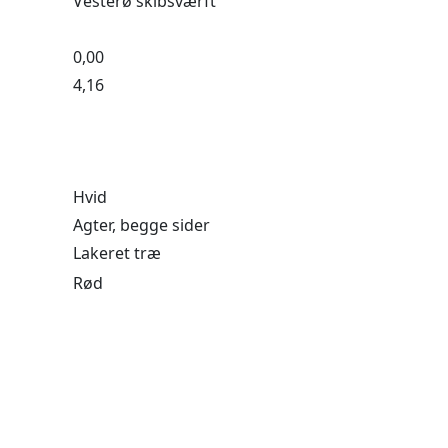
Vesterø skibsværft
0,00
4,16
Hvid
Agter, begge sider
Lakeret træ
Rød