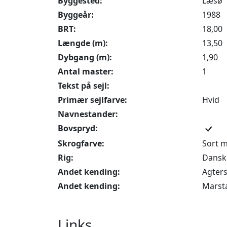
Byggested:
Læsø
Byggeår:
1988
BRT:
18,00
Længde (m):
13,50
Dybgang (m):
1,90
Antal master:
1
Tekst på sejl:
Primær sejlfarve:
Hvid
Navnestander:
Bovspryd:
Skrogfarve:
Sort m
Rig:
Dansk 
Andet kending:
Agters
Andet kending:
Marsta
Links