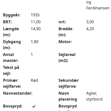
og
Ferdinansen
Byggeår:
1935
BRT:
11,00
nrt:
3,00
Længde
14,90
Bredde
4,20
(m):
(m):
Dybgang
1,80
Motor:
(m):
Antal
1
Sejlareal
master:
(m2):
Tekst på
sejl:
Primær
Rød
Sekundær
sejlfarve:
sejlfarve:
Navnestander:
Navn
Agter,
placering
styrbord
Bovspryd:
Bovspryd