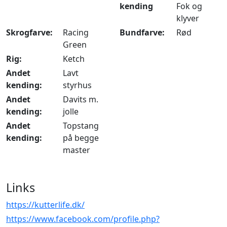
kending
Fok og
klyver
Skrogfarve:
Racing
Bundfarve:
Rød
Green
Rig:
Ketch
Andet
Lavt
kending:
styrhus
Andet
Davits m.
kending:
jolle
Andet
Topstang
kending:
på begge
master
Links
https://kutterlife.dk/
https://www.facebook.com/profile.php?