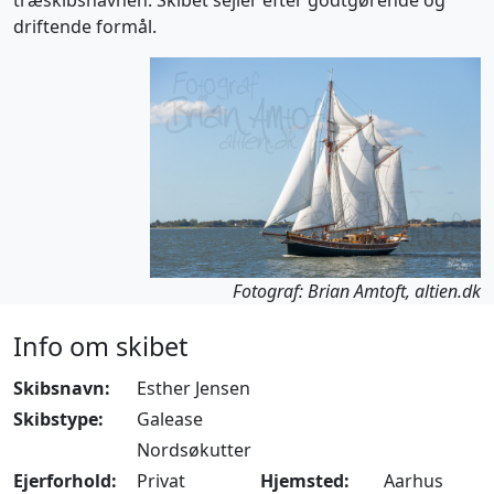
træskibshavnen. Skibet sejler efter godtgørende og
driftende formål.
Fotograf: Brian Amtoft, altien.dk
Info om skibet
Skibsnavn:
Esther Jensen
Skibstype:
Galease
Nordsøkutter
Ejerforhold:
Privat
Hjemsted:
Aarhus