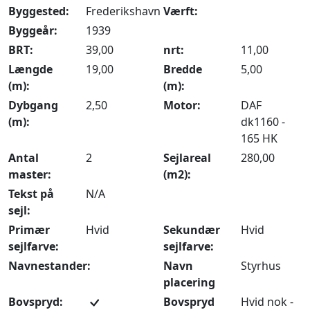
Byggested:
Frederikshavn
Værft:
Byggeår:
1939
BRT:
39,00
nrt:
11,00
Længde
19,00
Bredde
5,00
(m):
(m):
Dybgang
2,50
Motor:
DAF
(m):
dk1160 -
165 HK
Antal
2
Sejlareal
280,00
master:
(m2):
Tekst på
N/A
sejl:
Primær
Hvid
Sekundær
Hvid
sejlfarve:
sejlfarve:
Navnestander:
Navn
Styrhus
placering
Bovspryd:
Bovspryd
Hvid nok -