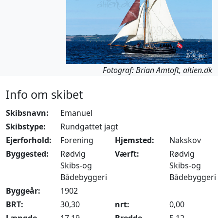
Fotograf: Brian Amtoft, altien.dk
Info om skibet
Skibsnavn:
Emanuel
Skibstype:
Rundgattet jagt
Ejerforhold:
Forening
Hjemsted:
Nakskov
Byggested:
Rødvig
Værft:
Rødvig
Skibs-og
Skibs-og
Bådebyggeri
Bådebyggeri
Byggeår:
1902
BRT:
30,30
nrt:
0,00