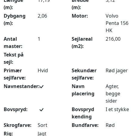
Længde
17,19
Bredde
5,12
(m):
(m):
Dybgang
2,06
Motor:
Volvo
(m):
Penta 156
HK
Antal
1
Sejlareal
216,00
master:
(m2):
Tekst på
sejl:
Primær
Hvid
Sekundær
Rød jager
sejlfarve:
sejlfarve:
Navnestander:
Navn
Agter,
placering
begge
sider
Bovspryd:
Bovspryd
I et stykke
kending
Skrogfarve:
Sort
Bundfarve:
Rød
Rig:
Jagt