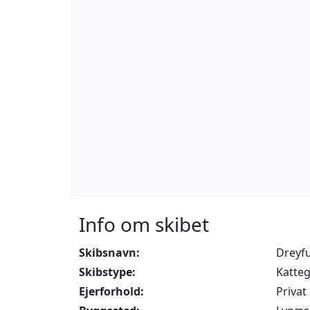
Info om skibet
Skibsnavn:
Dreyf
Skibstype:
Katte
Ejerforhold:
Privat