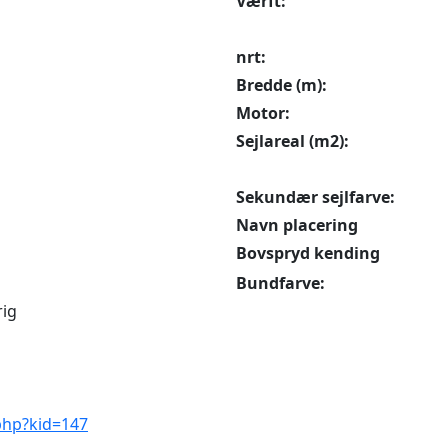
Værft:
nrt:
Bredde (m):
Motor:
Sejlareal (m2):
Sekundær sejlfarve:
Navn placering
Bovspryd kending
Bundfarve:
rig
.php?kid=147