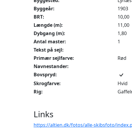
Byggested:
Lynæs
Byggeår:
1903
BRT:
10,00
Længde (m):
11,00
Dybgang (m):
1,80
Antal master:
1
Tekst på sejl:
Primær sejlfarve:
Rød
Navnestander:
Bovspryd:
Skrogfarve:
Hvid
Rig:
Gaffel
Links
https://altien.dk/fotos/alle-skibsfoto/index