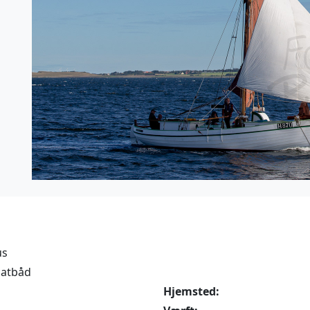
us
gatbåd
Hjemsted: