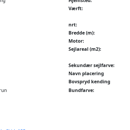
ing
Hjemsted:
Værft:
nrt:
Bredde (m):
Motor:
Sejlareal (m2):
Sekundær sejlfarve:
Navn placering
Bovspryd kending
run
Bundfarve: