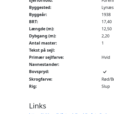
Ejerforhold:
Foren
Byggested:
Lynæs
Byggeår:
1938
BRT:
17,40
Længde (m):
12,50
Dybgang (m):
2,20
Antal master:
1
Tekst på sejl:
Primær sejlfarve:
Hvid
Navnestander:
Bovspryd:
Skrogfarve:
Rød/B
Rig:
Slup
Links