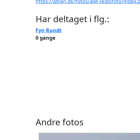
https://altien.dk/fotos/alle-skibsfoto/index
Har deltaget i flg.:
Fyn Rundt
0 gange
Andre fotos