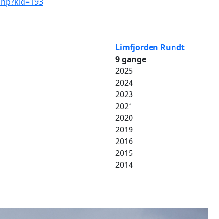
.php?kid=193
Limfjorden Rundt
9 gange
2025
2024
2023
2021
2020
2019
2016
2015
2014