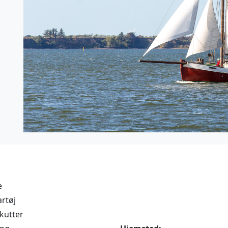
e
artøj
kutter