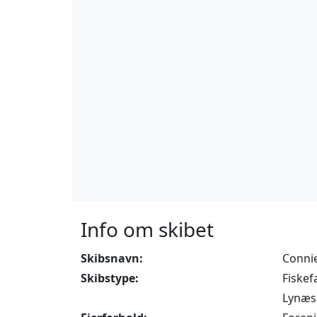
Info om skibet
Skibsnavn:
Conni
Skibstype:
Fiskef
Lynæs