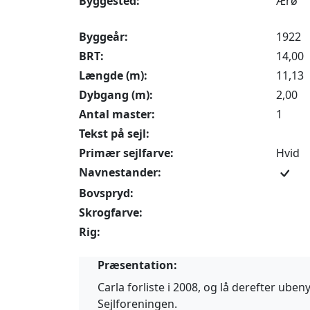
Byggested:
Ærø
Byggeår:
1922
BRT:
14,00
Længde (m):
11,13
Dybgang (m):
2,00
Antal master:
1
Tekst på sejl:
Primær sejlfarve:
Hvid
Navnestander:
Bovspryd:
Skrogfarve:
Rig:
Præsentation:
Carla forliste i 2008, og lå derefter ube
Sejlforeningen.