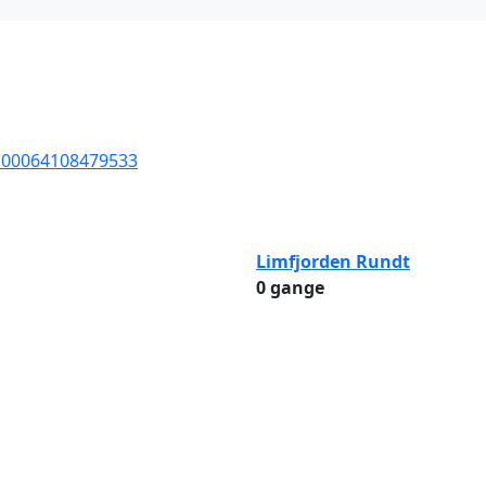
=100064108479533
Limfjorden Rundt
0 gange