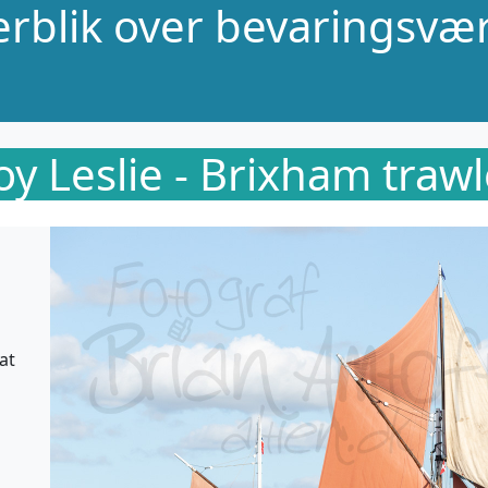
verblik over bevaringsvær
oy Leslie - Brixham trawl
at