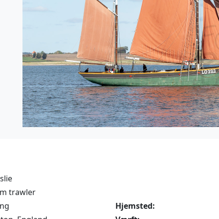
slie
m trawler
ing
Hjemsted: