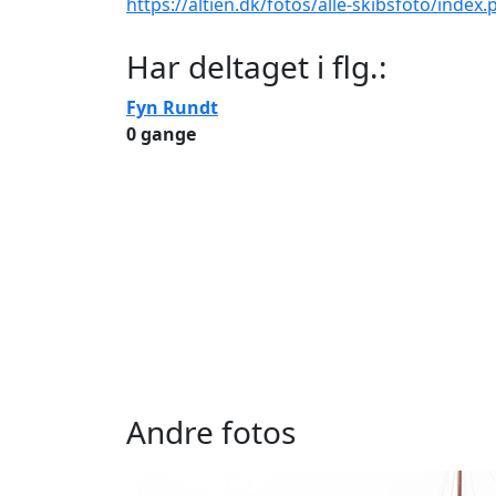
https://altien.dk/fotos/alle-skibsfoto/index
Har deltaget i flg.:
Fyn Rundt
0 gange
Andre fotos