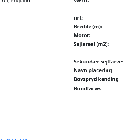
ton, England
Værft:
nrt:
Bredde (m):
Motor:
Sejlareal (m2):
Sekundær sejlfarve:
Navn placering
Bovspryd kending
Bundfarve: