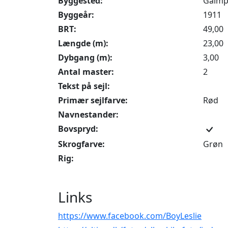
Byggested:
Galmp
Byggeår:
1911
BRT:
49,00
Længde (m):
23,00
Dybgang (m):
3,00
Antal master:
2
Tekst på sejl:
Primær sejlfarve:
Rød
Navnestander:
Bovspryd:
Skrogfarve:
Grøn
Rig:
Links
https://www.facebook.com/BoyLeslie