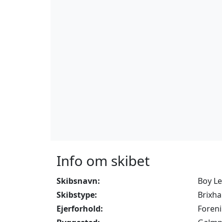
Info om skibet
Skibsnavn:
Boy Le
Skibstype:
Brixha
Ejerforhold:
Foren