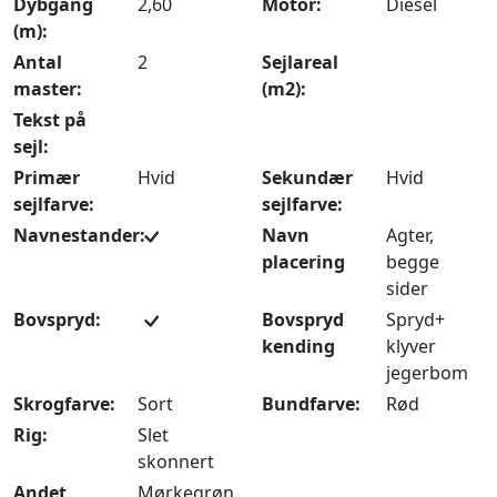
Dybgang
2,60
Motor:
Diesel
(m):
Antal
2
Sejlareal
master:
(m2):
Tekst på
sejl:
Primær
Hvid
Sekundær
Hvid
sejlfarve:
sejlfarve:
Navnestander:
Navn
Agter,
placering
begge
sider
Bovspryd:
Bovspryd
Spryd+
kending
klyver
jegerbom
Skrogfarve:
Sort
Bundfarve:
Rød
Rig:
Slet
skonnert
Andet
Mørkegrøn