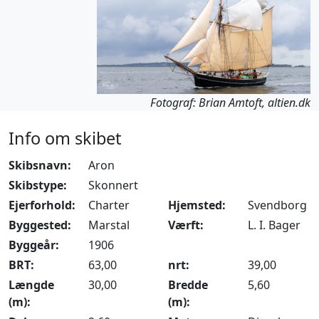
Fotograf: Brian Amtoft, altien.dk
Info om skibet
Skibsnavn:
Aron
Skibstype:
Skonnert
Ejerforhold:
Charter
Hjemsted:
Svendborg
Byggested:
Marstal
Værft:
L. I. Bager
Byggeår:
1906
BRT:
63,00
nrt:
39,00
Længde
30,00
Bredde
5,60
(m):
(m):