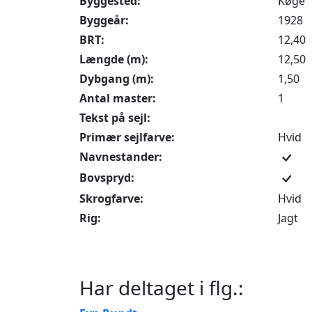
Byggested:
Køge
Byggeår:
1928
BRT:
12,40
Længde (m):
12,50
Dybgang (m):
1,50
Antal master:
1
Tekst på sejl:
Primær sejlfarve:
Hvid
Navnestander:
Bovspryd:
Skrogfarve:
Hvid
Rig:
Jagt
Har deltaget i flg.: