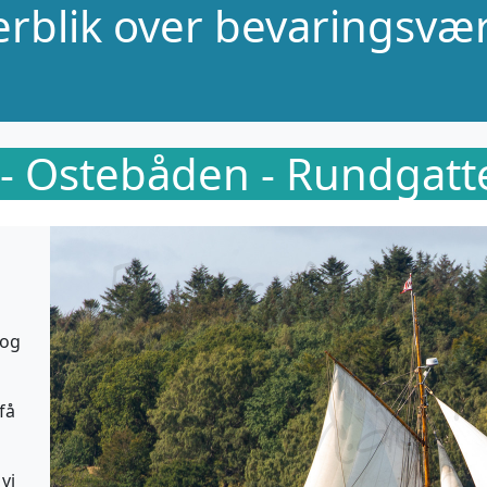
verblik over bevaringsvær
- Ostebåden - Rundgatte
 og
få
vi